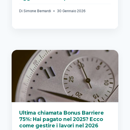
Di
Simone Bernardi
30 Gennaio 2026
Ultima chiamata Bonus Barriere
75%: Hai pagato nel 2025? Ecco
come gestire i lavori nel 2026