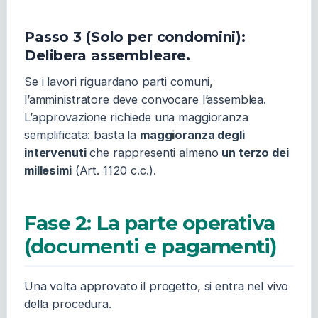
Passo 3 (Solo per condomini):
Delibera assembleare.
Se i lavori riguardano parti comuni,
l’amministratore deve convocare l’assemblea.
L’approvazione richiede una maggioranza
semplificata: basta la
maggioranza degli
intervenuti
che rappresenti almeno
un terzo dei
millesimi
(Art. 1120 c.c.).
Fase 2: La parte operativa
(documenti e pagamenti)
Una volta approvato il progetto, si entra nel vivo
della procedura.