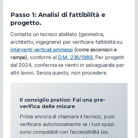
Passo 1: Analisi di fattibilità e
progetto.
Contatta un tecnico abilitato (geometra,
architetto, ingegnere) per verificare fattibilità su
interventi verticali ammessi
(come ascensori e
rampe)
, conformi al
D.M. 236/1989
.
Per progetti
dal 2024, conferma se rientri in salvaguardia per
altri lavori. Senza questo, non procedere.
Il consiglio pratico: Fai una pre-
verifica delle misure
Prima ancora di chiamare il tecnico, puoi
verificare autonomamente se i tuoi spazi
sono compatibili con l’accessibilità (es.