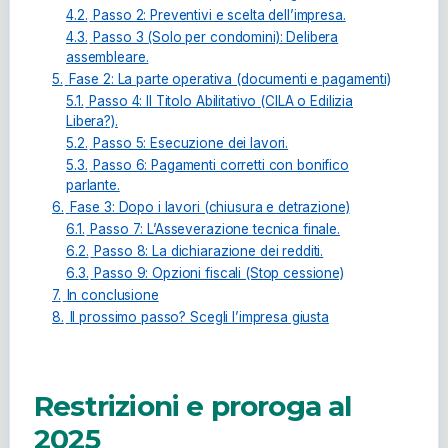
4.2.
Passo 2: Preventivi e scelta dell’impresa.
4.3.
Passo 3 (Solo per condomini): Delibera
assembleare.
5.
Fase 2: La parte operativa (documenti e pagamenti)
5.1.
Passo 4: Il Titolo Abilitativo (CILA o Edilizia
Libera?).
5.2.
Passo 5: Esecuzione dei lavori.
5.3.
Passo 6: Pagamenti corretti con bonifico
parlante.
6.
Fase 3: Dopo i lavori (chiusura e detrazione)
6.1.
Passo 7: L’Asseverazione tecnica finale.
6.2.
Passo 8: La dichiarazione dei redditi.
6.3.
Passo 9: Opzioni fiscali (Stop cessione)
7.
In conclusione
8.
Il prossimo passo? Scegli l’impresa giusta
Restrizioni e proroga al
2025