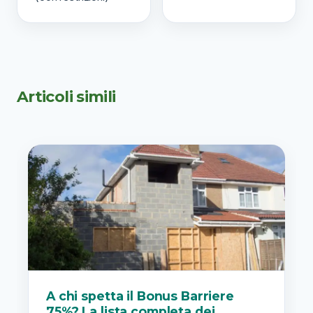
Articoli simili
A chi spetta il Bonus Barriere
75%? La lista completa dei