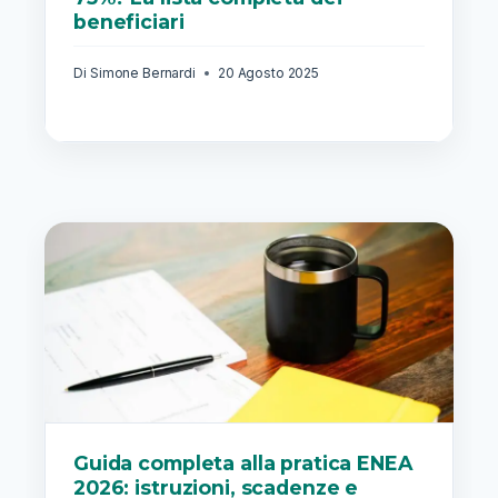
beneficiari
Di
Simone Bernardi
20 Agosto 2025
Guida completa alla pratica ENEA
2026: istruzioni, scadenze e