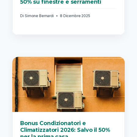
50% su finestre e serramenti
Di
Simone Bernardi
8 Dicembre 2025
Bonus Condizionatori e
Climatizzatori 2026: Salvo il 50%
per la prima casa