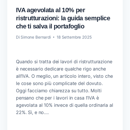
IVA agevolata al 10% per
ristrutturazioni: la guida semplice
che ti salva il portafoglio
Di
Simone Bernardi
18 Settembre 2025
Quando si tratta dei lavori di ristrutturazione
è necessario dedicare qualche rigo anche
all’IVA. O meglio, un articolo intero, visto che
le cose sono più complicate del dovuto.
Oggi facciamo chiarezza su tutto. Molti
pensano che per i lavori in casa l’IVA è
agevolata al 10% invece di quella ordinaria al
22%. Sì, e no….