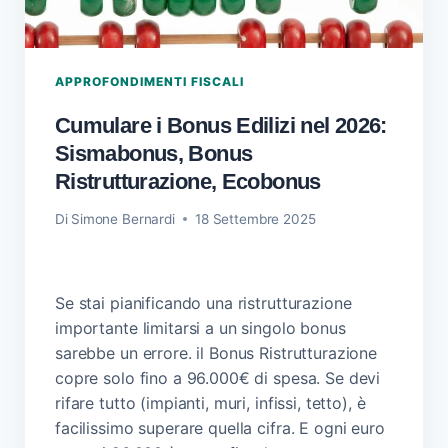
APPROFONDIMENTI FISCALI
Cumulare i Bonus Edilizi nel 2026:
Sismabonus, Bonus
Ristrutturazione, Ecobonus
Di
Simone Bernardi
18 Settembre 2025
Se stai pianificando una ristrutturazione
importante limitarsi a un singolo bonus
sarebbe un errore. il Bonus Ristrutturazione
copre solo fino a 96.000€ di spesa. Se devi
rifare tutto (impianti, muri, infissi, tetto), è
facilissimo superare quella cifra. E ogni euro