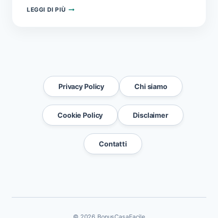
IVA
LEGGI DI PIÙ
AGEVOLATA
AL
10%
PER
RISTRUTTURAZIONI:
LA
GUIDA
SEMPLICE
Privacy Policy
Chi siamo
CHE
TI
SALVA
IL
Cookie Policy
Disclaimer
PORTAFOGLIO
Contatti
© 2026 BonusCasaFacile