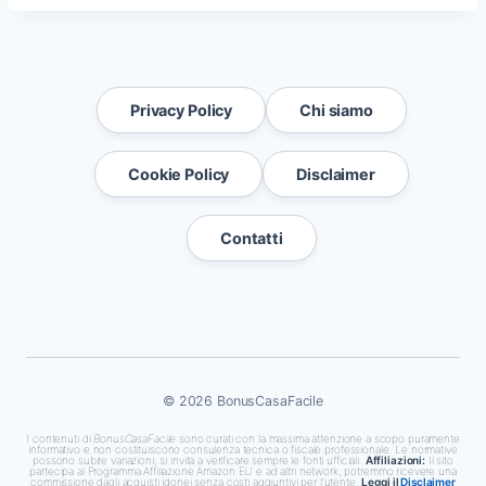
Privacy Policy
Chi siamo
Cookie Policy
Disclaimer
Contatti
© 2026 BonusCasaFacile
I contenuti di
BonusCasaFacile
sono curati con la massima attenzione a scopo puramente
informativo e non costituiscono consulenza tecnica o fiscale professionale. Le normative
possono subire variazioni; si invita a verificare sempre le fonti ufficiali.
Affiliazioni:
Il sito
partecipa al Programma Affiliazione Amazon EU e ad altri network; potremmo ricevere una
commissione dagli acquisti idonei senza costi aggiuntivi per l'utente.
Leggi il
Disclaimer