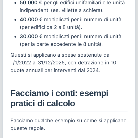
50.000 €
per gli edifici unifamiliari e le unità
indipendenti (es. villette a schiera).
40.000 €
moltiplicati per il numero di unità
(per edifici da 2 a 8 unità).
30.000 €
moltiplicati per il numero di unità
(per la parte eccedente le 8 unità).
Questi si applicano a spese sostenute dal
1/1/2022 al 31/12/2025, con detrazione in 10
quote annuali per interventi dal 2024.
Facciamo i conti: esempi
pratici di calcolo
Facciamo qualche esempio su come si applicano
queste regole.