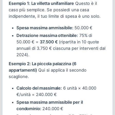
Esempio 1: La villetta unifamiliare
Questo è il
caso più semplice. Se possiedi una casa
indipendente, il tuo limite di spesa è uno solo.
Spesa massima ammissibile:
50.000 €
Detrazione massima ottenibile:
75% di
50.000 € =
37.500 €
(ripartita in 10 quote
annuali di 3.750 € ciascuna per interventi dal
2024).
Esempio 2: La piccola palazzina (6
appartamenti)
Qui si applica il secondo
scaglione.
Calcolo del massimale:
6 unità × 40.000
€/unità = 240.000 €
Spesa massima ammissibile per il
condominio:
240.000 €