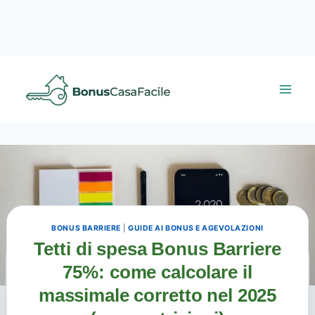
Salta
al
contenuto
BONUS BARRIERE
|
GUIDE AI BONUS E AGEVOLAZIONI
Tetti di spesa Bonus Barriere
75%: come calcolare il
massimale corretto nel 2025