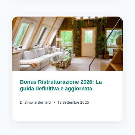
Bonus Ristrutturazione 2026: La
guida definitiva e aggiornata
Di
Simone Bernardi
18 Settembre 2025