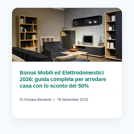
Bonus Mobili ed Elettrodomestici
2026: guida completa per arredare
casa con lo sconto del 50%
Di
Simone Bernardi
18 Settembre 2025