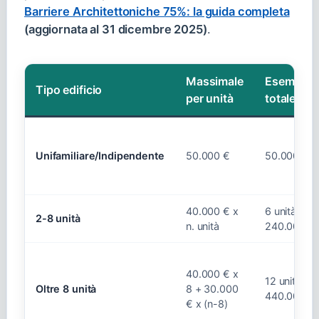
Barriere Architettoniche 75%: la guida completa
(aggiornata al 31 dicembre 2025)
.
Massimale
Esempio
Tipo edificio
per unità
totale
Unifamiliare/Indipendente
50.000 €
50.000 €
40.000 € x
6 unità:
2-8 unità
n. unità
240.000 €
40.000 € x
12 unità:
Oltre 8 unità
8 + 30.000
440.000 €
€ x (n-8)