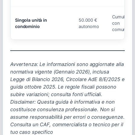
Cumulabile
Singola unità in
50.000 €
con
condominio
autonomo
comune
Avvertenza: Le informazioni sono aggiornate alla
normativa vigente (Gennaio 2026), inclusa
Legge di Bilancio 2026, Circolare AdE 8/E/2025 e
guida ottobre 2025. Le regole fiscali possono
subire variazioni; consulta fonti ufficiali.
Disclaimer: Questa guida è informativa e non
costituisce consulenza professionale. Non si
assume responsabilità per errori o conseguenze.
Consulta un CAF, commercialista o tecnico per il
tuo caso specifico