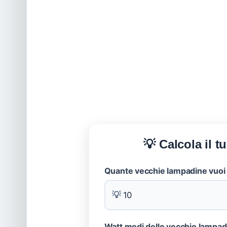
💡 Calcola il 
Quante vecchie lampadine vuoi
💡
Watt medi delle vecchie lampad