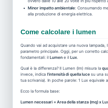
ovvero dalle 10 alle 20 volte in più rispett
Minor impatto ambientale
: Consumando meno
alla produzione di energia elettrica.
Come calcolare i lumen
Quando vai ad acquistare una nuova lampada, la
parametro principale. Oggi, per un corretto cal
fondamentali: il
Lumen
e il
Lux
.
Qual è la differenza? Il Lumen (lm) misura la
qua
invece, indica
l’intensità di quella luce
su una su
tua scrivania). In poche parole: 1 Lux equivale 
Ecco la formula base:
Lumen necessari = Area della stanza (mq) x Lux 